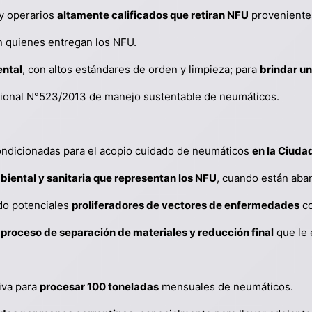
 y operarios
altamente calificados que retiran NFU
provenientes
on quienes entregan los NFU.
ntal
, con altos estándares de orden y limpieza; para
brindar un
acional N°523/2013 de manejo sustentable de neumáticos.
ndicionadas para el acopio cuidado de neumáticos
en la Ciuda
iental y sanitaria que representan los NFU
, cuando están aban
do potenciales
proliferadores de vectores de enfermedades
co
l proceso de separación de materiales y reducción final
que le 
iva para
procesar 100 toneladas
mensuales de neumáticos.